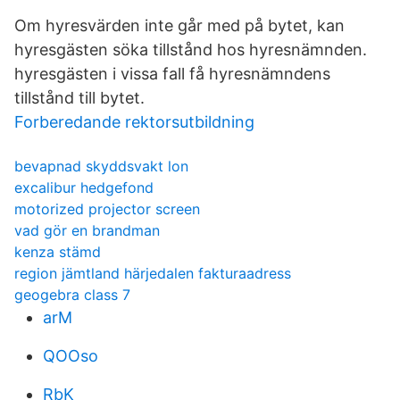
Om hyresvärden inte går med på bytet, kan
hyresgästen söka tillstånd hos hyresnämnden.
hyresgästen i vissa fall få hyresnämndens
tillstånd till bytet.
Forberedande rektorsutbildning
bevapnad skyddsvakt lon
excalibur hedgefond
motorized projector screen
vad gör en brandman
kenza stämd
region jämtland härjedalen fakturaadress
geogebra class 7
arM
QOOso
RbK