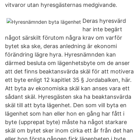
vitvaror utan hyresgästernas medgivande.
Deras hyresvärd
har inte begärt
något särskilt förutom några krav om varför
bytet ska ske, deras anledning är ekonomi
förändring lägre hyra. Hyresnämnden kan
därmed besluta om lägenhetsbyte om de anser
att det finns beaktansvärda skäl för att motivera
ett byte enligt 12 kapitlet 35 § Jordabalken, här.
Att byta av ekonomiska skäl kan anses vara ett
sådant skäl. Hyresgästen ska ha beaktansvärda
skäl till att byta lägenhet. Den som vill byta en
lägenhet som han eller hon en gång har fått i
byte (upprepat byte) måste ha något starkare
skäl om bytet sker inom cirka ett år från det han
eller hon första gången fick lägenheten i byte.