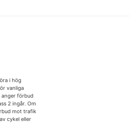
öra i hög
för vanliga
t anger förbud
ss 2 ingår. Om
örbud mot trafik
v cykel eller