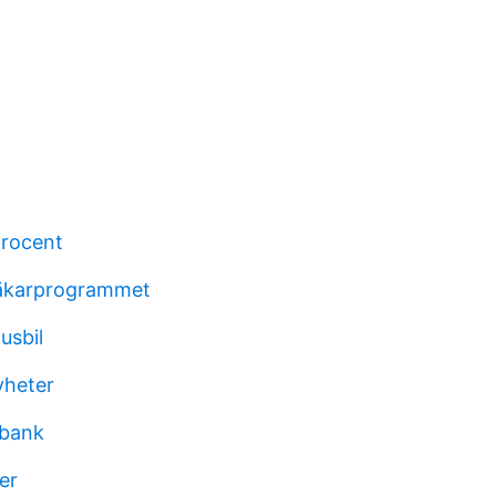
rocent
 läkarprogrammet
usbil
yheter
rbank
er