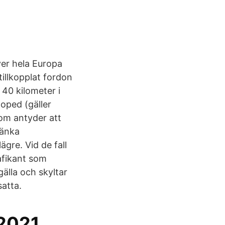
ver hela Europa
illkopplat fordon
40 kilometer i
moped (gäller
som antyder att
sänka
ägre. Vid de fall
afikant som
gälla och skyltar
satta.
 2021