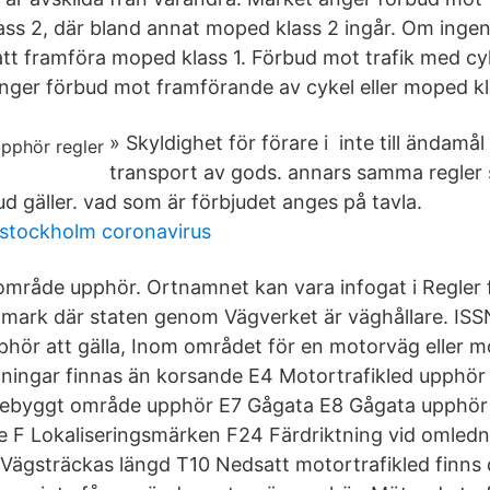
ss 2, där bland annat moped klass 2 ingår. Om inge
et att framföra moped klass 1. Förbud mot trafik med 
 anger förbud mot framförande av cykel eller moped kl
» Skyldighet för förare i inte till ändamål
transport av gods. annars samma regler
d gäller. vad som är förbjudet anges på tavla.
 stockholm coronavirus
mråde upphör. Ortnamnet kan vara infogat i Regler f
 mark där staten genom Vägverket är väghållare. ISSN
hör att gälla, Inom området för en motorväg eller mo
ningar finnas än korsande E4 Motortrafikled upphör
ebyggt område upphör E7 Gågata E8 Gågata upphör
 F Lokaliseringsmärken F24 Färdriktning vid omledn
1 Vägsträckas längd T10 Nedsatt motortrafikled finns 