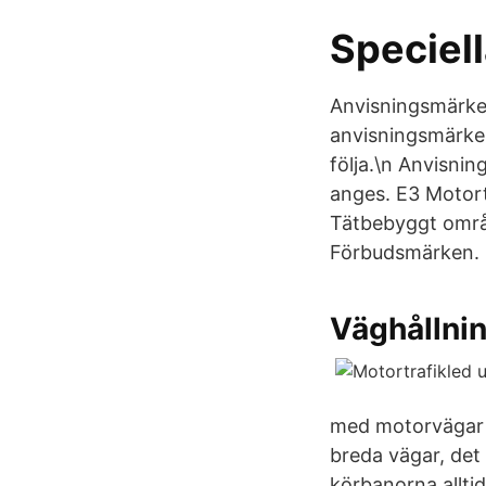
Speciell
Anvisningsmärken 
anvisningsmärken
följa.\n Anvisnin
anges. E3 Motort
Tätbebyggt områ
Förbudsmärken.
Väghållnin
med motorvägar ä
breda vägar, det 
körbanorna allti