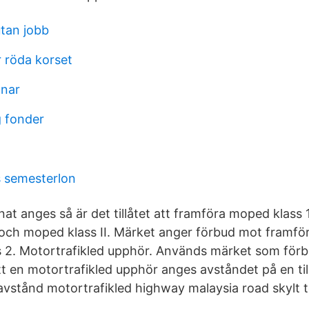
utan jobb
r röda korset
nar
g fonder
 semesterlon
at anges så är det tillåtet att framföra moped klass 
 och moped klass II. Märket anger förbud mot framfö
s 2. Motortrafikled upphör. Används märket som för
t en motortrafikled upphör anges avståndet på en til
avstånd motortrafikled highway malaysia road skylt to