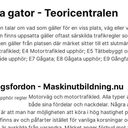
a gator - Teoricentralen
talar om vad som gäller för en viss plats, väg eller 
 finns uppsatta gäller oftast särskilda trafikregler 
gen gäller från platsen där märket sitter till ett slutm
rafikled; E4 Motortrafikled upphör; E5 Tätbebyggt 
de upphör; E7 Gågata; E8 Gågata upphör; E9 Gångf
gsfordon - Maskinutbildning.nu
Motorväg och motortrafikled. Alla typer 
både sina fördelar och nackdelar. Några 
r att man har möjligheten att köra i hög hastighet 
finns av och påfarter istället för vanliga korsningar o
d är avskilda från varandra. Märket anger förbud mot