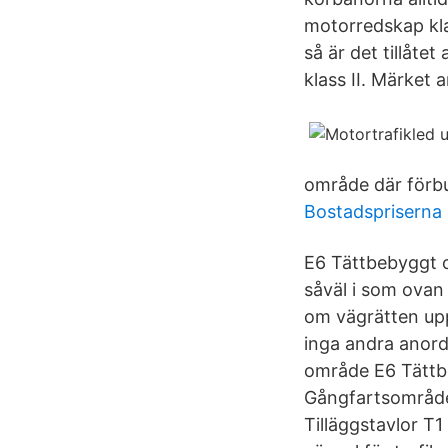
motorredskap kla
så är det tillåt
klass II. Märket
område där förbu
Bostadspriserna
E6 Tättbebyggt o
såväl i som ovan
om vägrätten upp
inga andra anord
område E6 Tättb
Gångfartsområde
Tilläggstavlor T