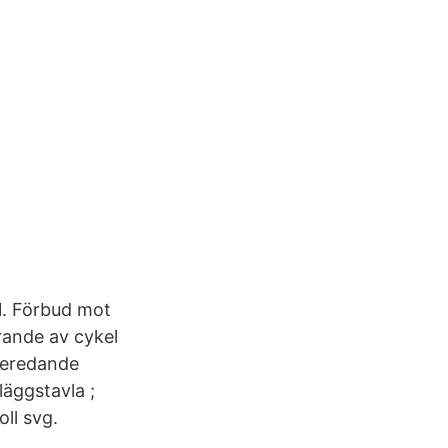
1. Förbud mot
rande av cykel
beredande
läggstavla ;
ll svg.