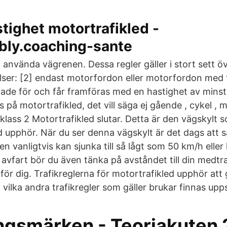
tighet motortrafikled -
bly.coaching-sante
t använda vägrenen. Dessa regler gäller i stort sett ö
lser: [2] endast motorfordon eller motorfordon med t
ade för och får framföras med en hastighet av minst 
 på motortrafikled, det vill säga ej gående , cykel , 
klass 2 Motortrafikled slutar. Detta är den vägskylt 
d upphör. När du ser denna vägskylt är det dags att 
n vanligtvis kan sjunka till så lågt som 50 km/h eller l
 avfart bör du även tänka på avståndet till din medtr
för dig. Trafikreglerna för motortrafikled upphör att 
ilka andra trafikregler som gäller brukar finnas upp
ngsmärken - Teoriakuten