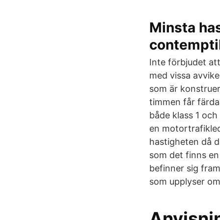
Minsta has
contempti
Inte förbjudet at
med vissa avvike
som är konstruer
timmen får färdas
både klass 1 och 
en motortrafikle
hastigheten då de
som det finns en
befinner sig fram
som upplyser om v
Anvisni