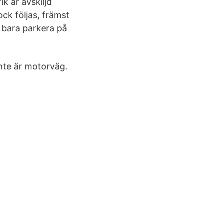
k är avskiljd
ck följas, främst
u bara parkera på
inte är motorväg.