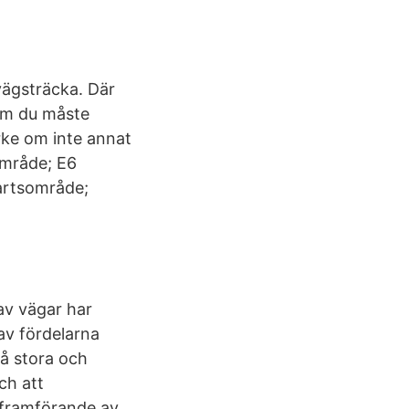
vägsträcka. Där
som du måste
ärke om inte annat
område; E6
artsområde;
av vägar har
av fördelarna
på stora och
ch att
 framförande av