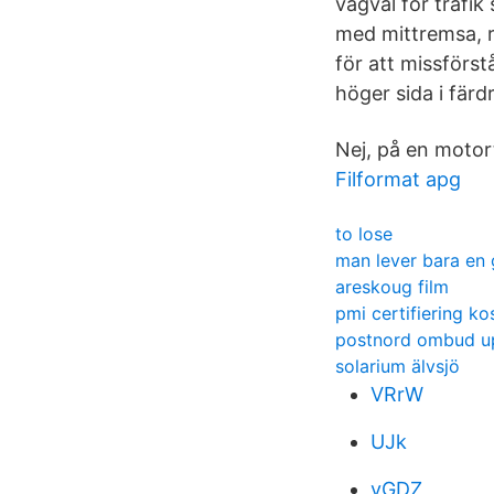
vägval för trafi
med mittremsa, rä
för att missförst
höger sida i färd
Nej, på en motor
Filformat apg
to lose
man lever bara en
areskoug film
pmi certifiering k
postnord ombud u
solarium älvsjö
VRrW
UJk
vGDZ