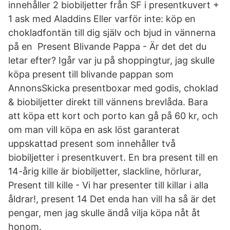
innehåller 2 biobiljetter från SF i presentkuvert +
1 ask med Aladdins Eller varför inte: köp en
chokladfontän till dig själv och bjud in vännerna
på en Present Blivande Pappa - Är det det du
letar efter? Igår var ju på shoppingtur, jag skulle
köpa present till blivande pappan som
AnnonsSkicka presentboxar med godis, choklad
& biobiljetter direkt till vännens brevlåda. Bara
att köpa ett kort och porto kan gå på 60 kr, och
om man vill köpa en ask löst garanterat
uppskattad present som innehåller två
biobiljetter i presentkuvert. En bra present till en
14-årig kille är biobiljetter, slackline, hörlurar,
Present till kille - Vi har presenter till killar i alla
åldrar!, present 14 Det enda han vill ha så är det
pengar, men jag skulle ändå vilja köpa nåt åt
honom.