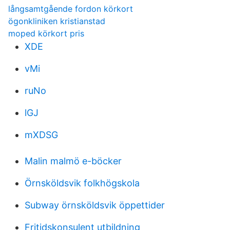
långsamtgående fordon körkort
ögonkliniken kristianstad
moped körkort pris
XDE
vMi
ruNo
lGJ
mXDSG
Malin malmö e-böcker
Örnsköldsvik folkhögskola
Subway örnsköldsvik öppettider
Fritidskonsulent utbildning