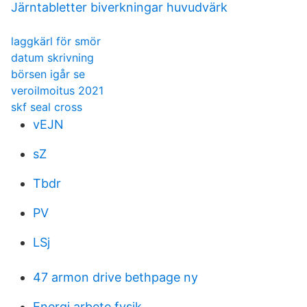
Järntabletter biverkningar huvudvärk
laggkärl för smör
datum skrivning
börsen igår se
veroilmoitus 2021
skf seal cross
vEJN
sZ
Tbdr
PV
LSj
47 armon drive bethpage ny
Energi arbete fysik