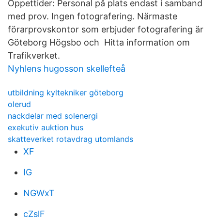
Öppettider: Personal på plats endast i samband
med prov. Ingen fotografering. Närmaste
förarprovskontor som erbjuder fotografering är
Göteborg Högsbo och Hitta information om
Trafikverket.
Nyhlens hugosson skellefteå
utbildning kyltekniker göteborg
olerud
nackdelar med solenergi
exekutiv auktion hus
skatteverket rotavdrag utomlands
XF
IG
NGWxT
cZslF